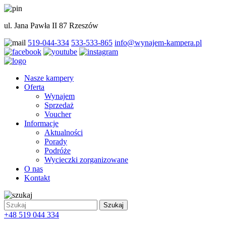
ul. Jana Pawła II 87 Rzeszów
519-044-334
533-533-865
info@wynajem-kampera.pl
Nasze kampery
Oferta
Wynajem
Sprzedaż
Voucher
Informacje
Aktualności
Porady
Podróże
Wycieczki zorganizowane
O nas
Kontakt
Szukaj
+48 519 044 334