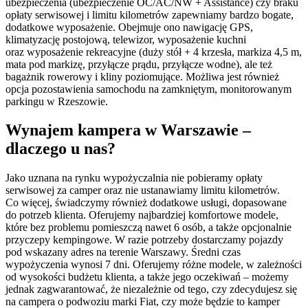
ubezpieczenia (ubezpieczenie OC/AC/NW + Assistance) czy braku
opłaty serwisowej i limitu kilometrów zapewniamy bardzo bogate,
dodatkowe wyposażenie. Obejmuje ono nawigację GPS,
klimatyzację postojową, telewizor, wyposażenie kuchni
oraz wyposażenie rekreacyjne (duży stół + 4 krzesła, markiza 4,5 m,
mata pod markizę, przyłącze prądu, przyłącze wodne), ale też
bagażnik rowerowy i kliny poziomujące. Możliwa jest również
opcja pozostawienia samochodu na zamkniętym, monitorowanym
parkingu w Rzeszowie.
Wynajem kampera w Warszawie –
dlaczego u nas?
Jako uznana na rynku wypożyczalnia nie pobieramy opłaty
serwisowej za camper oraz nie ustanawiamy limitu kilometrów.
Co więcej, świadczymy również dodatkowe usługi, dopasowane
do potrzeb klienta. Oferujemy najbardziej komfortowe modele,
które bez problemu pomieszczą nawet 6 osób, a także opcjonalnie
przyczepy kempingowe. W razie potrzeby dostarczamy pojazdy
pod wskazany adres na terenie Warszawy. Średni czas
wypożyczenia wynosi 7 dni. Oferujemy różne modele, w zależności
od wysokości budżetu klienta, a także jego oczekiwań – możemy
jednak zagwarantować, że niezależnie od tego, czy zdecydujesz się
na campera o podwoziu marki Fiat, czy może będzie to kamper