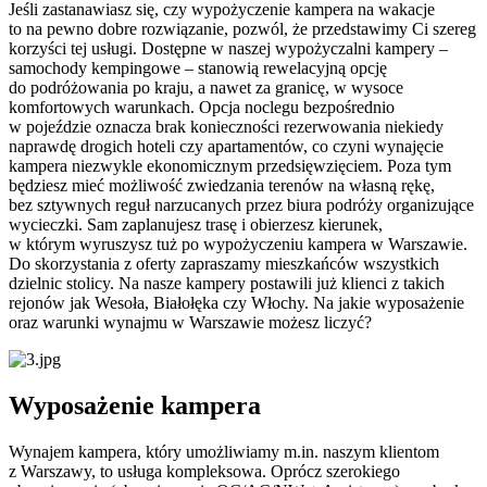
Jeśli zastanawiasz się, czy wypożyczenie kampera na wakacje
to na pewno dobre rozwiązanie, pozwól, że przedstawimy Ci szereg
korzyści tej usługi. Dostępne w naszej wypożyczalni kampery –
samochody kempingowe – stanowią rewelacyjną opcję
do podróżowania po kraju, a nawet za granicę, w wysoce
komfortowych warunkach. Opcja noclegu bezpośrednio
w pojeździe oznacza brak konieczności rezerwowania niekiedy
naprawdę drogich hoteli czy apartamentów, co czyni wynajęcie
kampera niezwykle ekonomicznym przedsięwzięciem. Poza tym
będziesz mieć możliwość zwiedzania terenów na własną rękę,
bez sztywnych reguł narzucanych przez biura podróży organizujące
wycieczki. Sam zaplanujesz trasę i obierzesz kierunek,
w którym wyruszysz tuż po wypożyczeniu kampera w Warszawie.
Do skorzystania z oferty zapraszamy mieszkańców wszystkich
dzielnic stolicy. Na nasze kampery postawili już klienci z takich
rejonów jak Wesoła, Białołęka czy Włochy. Na jakie wyposażenie
oraz warunki wynajmu w Warszawie możesz liczyć?
Wyposażenie kampera
Wynajem kampera, który umożliwiamy m.in. naszym klientom
z Warszawy, to usługa kompleksowa. Oprócz szerokiego