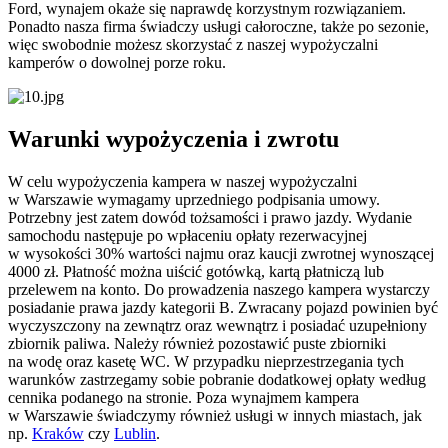
Ford, wynajem okaże się naprawdę korzystnym rozwiązaniem.
Ponadto nasza firma świadczy usługi całoroczne, także po sezonie,
więc swobodnie możesz skorzystać z naszej wypożyczalni
kamperów o dowolnej porze roku.
Warunki wypożyczenia i zwrotu
W celu wypożyczenia kampera w naszej wypożyczalni
w Warszawie wymagamy uprzedniego podpisania umowy.
Potrzebny jest zatem dowód tożsamości i prawo jazdy. Wydanie
samochodu następuje po wpłaceniu opłaty rezerwacyjnej
w wysokości 30% wartości najmu oraz kaucji zwrotnej wynoszącej
4000 zł. Płatność można uiścić gotówką, kartą płatniczą lub
przelewem na konto. Do prowadzenia naszego kampera wystarczy
posiadanie prawa jazdy kategorii B. Zwracany pojazd powinien być
wyczyszczony na zewnątrz oraz wewnątrz i posiadać uzupełniony
zbiornik paliwa. Należy również pozostawić puste zbiorniki
na wodę oraz kasetę WC. W przypadku nieprzestrzegania tych
warunków zastrzegamy sobie pobranie dodatkowej opłaty według
cennika podanego na stronie. Poza wynajmem kampera
w Warszawie świadczymy również usługi w innych miastach, jak
np.
Kraków
czy
Lublin
.