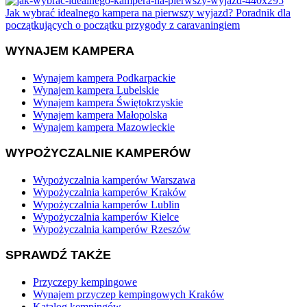
Jak wybrać idealnego kampera na pierwszy wyjazd? Poradnik dla
początkujących o początku przygody z caravaningiem
WYNAJEM KAMPERA
Wynajem kampera Podkarpackie
Wynajem kampera Lubelskie
Wynajem kampera Świętokrzyskie
Wynajem kampera Małopolska
Wynajem kampera Mazowieckie
WYPOŻYCZALNIE KAMPERÓW
Wypożyczalnia kamperów Warszawa
Wypożyczalnia kamperów Kraków
Wypożyczalnia kamperów Lublin
Wypożyczalnia kamperów Kielce
Wypożyczalnia kamperów Rzeszów
SPRAWDŹ TAKŻE
Przyczepy kempingowe
Wynajem przyczep kempingowych Kraków
Katalog kempingów