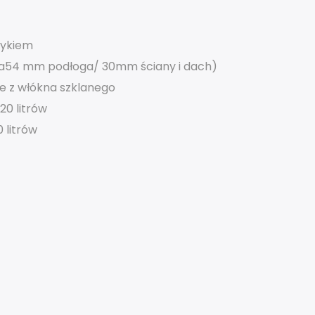
mykiem
cja54 mm podłoga/ 30mm ściany i dach)
e z włókna szklanego
20 litrów
0 litrów