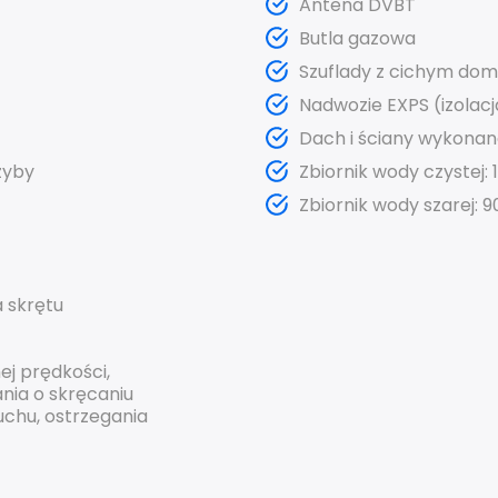
Antena DVBT
Butla gazowa
Szuflady z cichym do
Nadwozie EXPS (izola
Dach i ściany wykonan
zyby
Zbiornik wody czystej: 1
Zbiornik wody szarej: 9
 skrętu
nej
prędkości,
nia o skręcaniu
uchu
,
ostrzegania