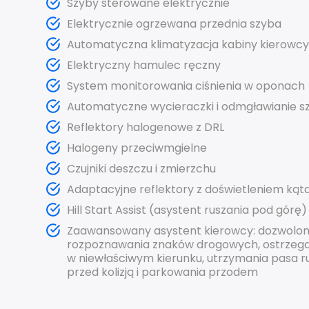
Szyby sterowane elektrycznie
Elektrycznie ogrzewana przednia szyba
Automatyczna klimatyzacja kabiny kierowcy
Elektryczny hamulec ręczny
System monitorowania ciśnienia w oponach
Automatyczne wycieraczki
i odmgławianie s
Reflektory halogenowe z DRL
Halogeny przeciwmgielne
Czujniki deszczu i zmierzchu
Adaptacyjne r
eflektory z doświetleniem
kąta
Hill Start Assist (asystent ruszania pod górę)
Zaawansowany asystent kierowcy
: dozwolo
rozpoznawania znaków drogowych
,
ostrzega
w niewłaściwym
kierunku,
utrzymania pasa r
przed kolizją
i parkowania przodem