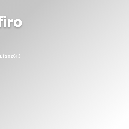
firo
L (2026r.)