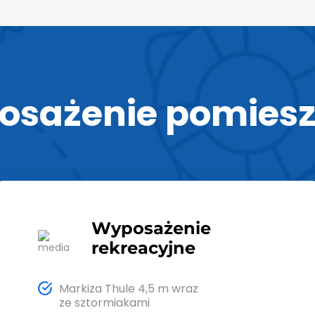
sażenie pomies
Wyposażenie
rekreacyjne
Markiza Thule 4,5 m wraz
ze sztormiakami