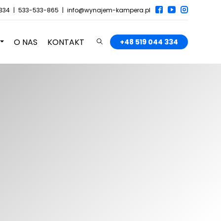
334
533-533-865
info@wynajem-kampera.pl
O NAS
KONTAKT
+48 519 044 334