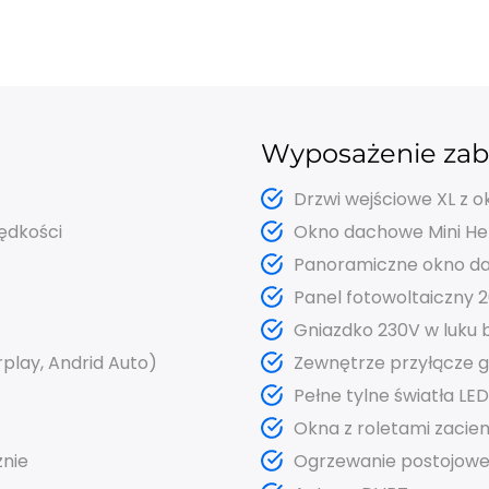
Wyposażenie za
Drzwi wejściowe XL z o
ędkości
Okno dachowe Mini Hek
Panoramiczne okno d
Panel fotowoltaiczny 
Gniazdko 230V w luk
play, Andrid Auto)
Zewnętrze przyłącze g
Pełne tylne światła LED
Okna z roletami zacie
znie
Ogrzewanie postojow