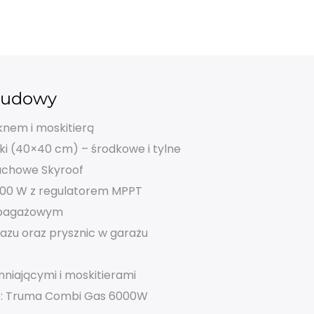
budowy
knem i moskitierą
i (40×40 cm) – środkowe i tylne
achowe Skyroof
200 W z regulatorem MPPT
u bagażowym
azu oraz prysznic w garażu
mniającymi
i moskitierami
e: Truma Combi Gas 6000W